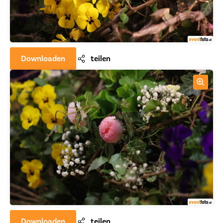
Downloaden
teilen
Downloaden
teilen