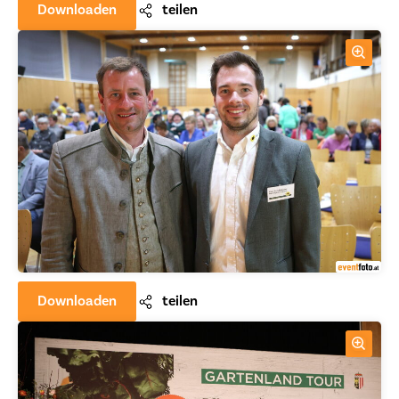
Downloaden
teilen
Downloaden
teilen