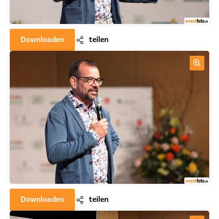
Downloaden
teilen
Downloaden
teilen