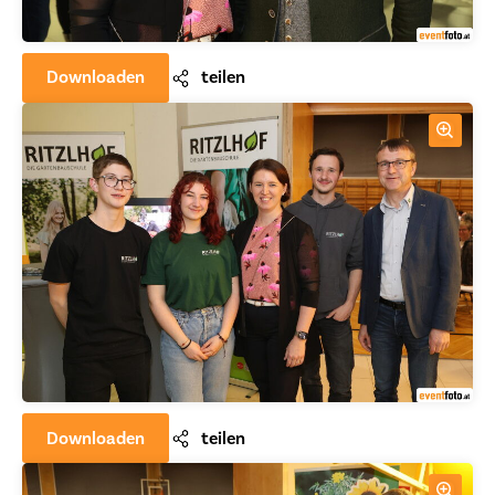
Downloaden
teilen
Downloaden
teilen