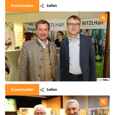
Downloaden
teilen
Downloaden
teilen