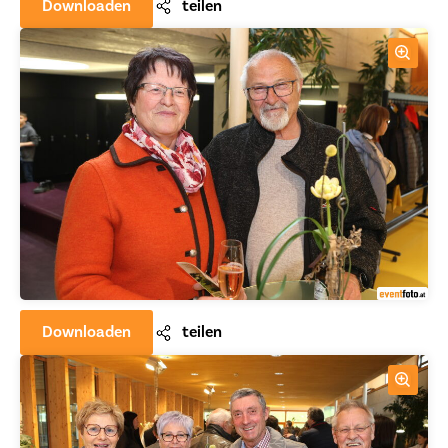
Downloaden
teilen
Downloaden
teilen