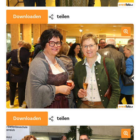
Downloaden
teilen
Downloaden
teilen