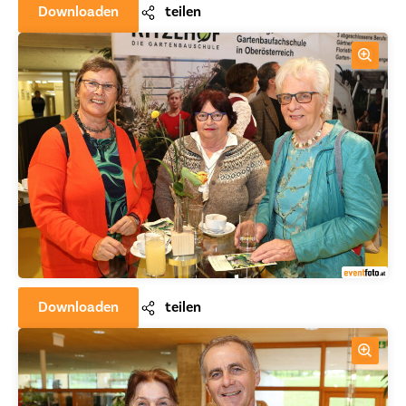
Downloaden
teilen
Downloaden
teilen