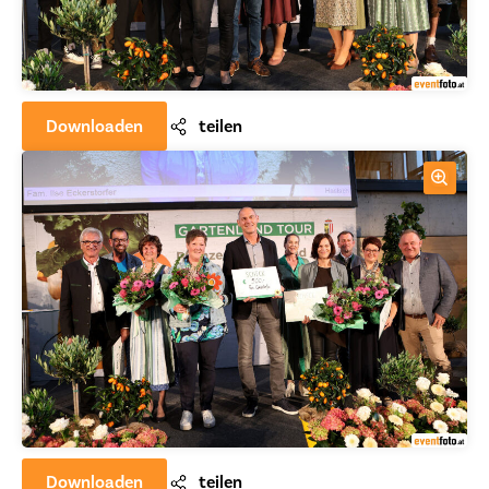
Downloaden
teilen
Downloaden
teilen