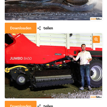
Downloaden
teilen
Downloaden
teilen