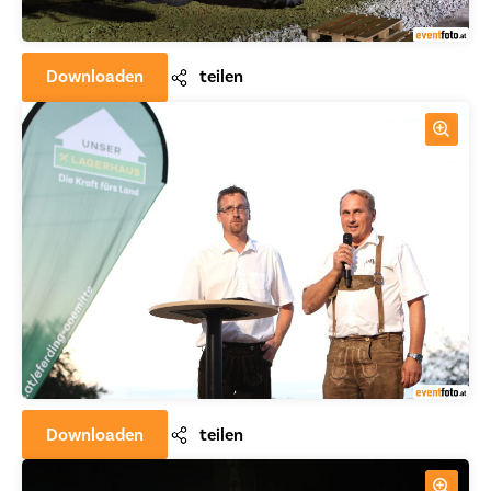
Downloaden
teilen
Downloaden
teilen