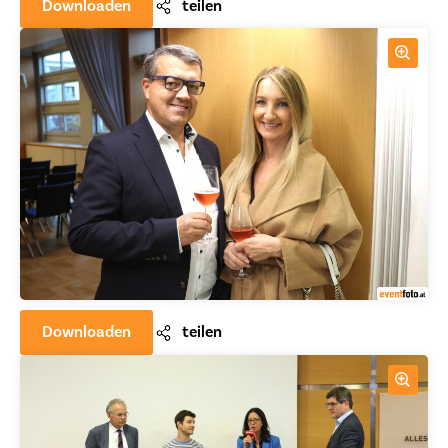
Downloaden
teilen
Downloaden
teilen