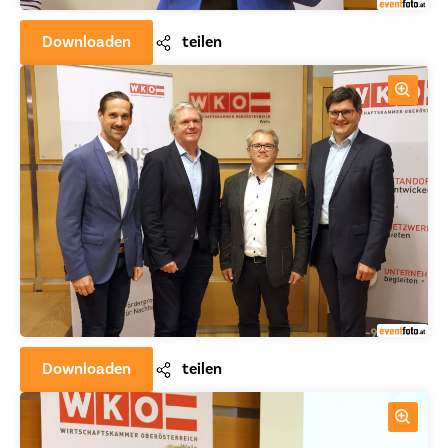
Downloaden
teilen
Downloaden
teilen