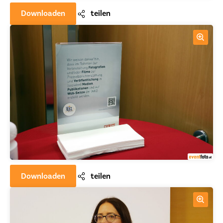
Downloaden
teilen
Downloaden
teilen