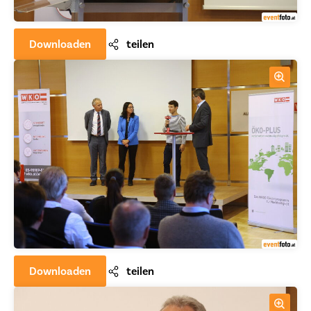
Downloaden
teilen
Downloaden
teilen