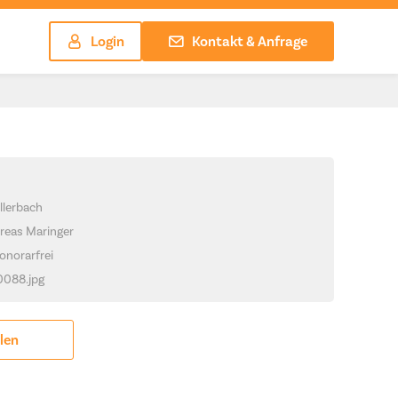
Login
Kontakt & Anfrage
llerbach
reas Maringer
onorarfrei
_0088.jpg
ilen