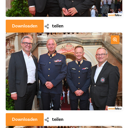
Downloaden
teilen
Downloaden
teilen