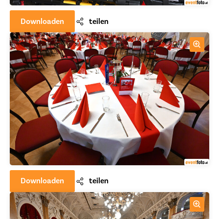
Downloaden
teilen
Downloaden
teilen