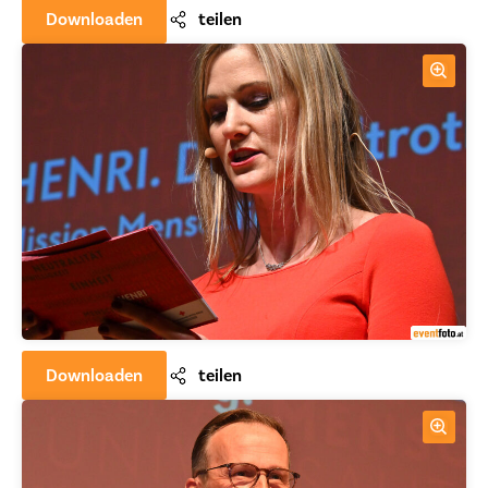
Downloaden
teilen
Downloaden
teilen