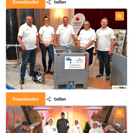
Downloaden
teilen
Downloaden
teilen