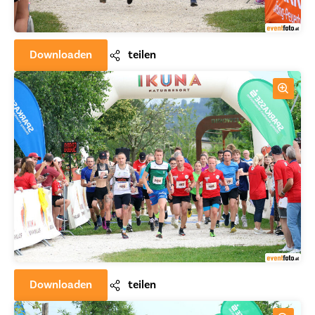
Downloaden
teilen
Downloaden
teilen