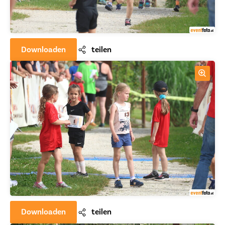
Downloaden
teilen
Downloaden
teilen