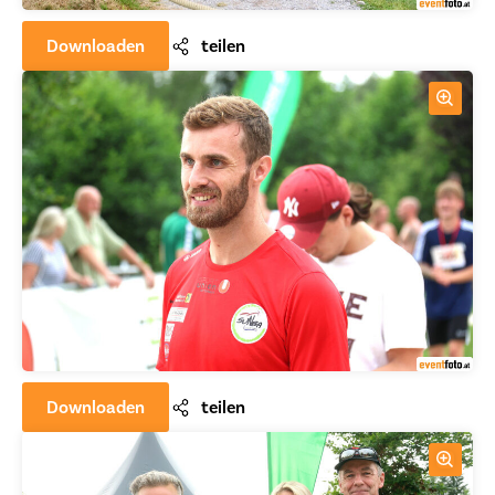
Downloaden
teilen
Downloaden
teilen