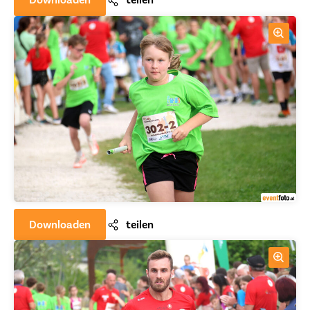
Downloaden
teilen
Downloaden
teilen