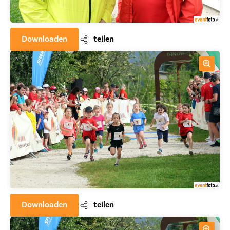
Downloaden
teilen
Downloaden
teilen