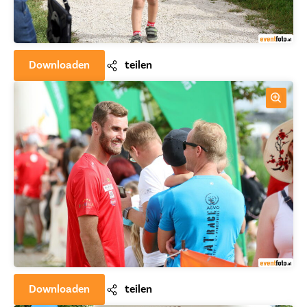
Downloaden
teilen
Downloaden
teilen