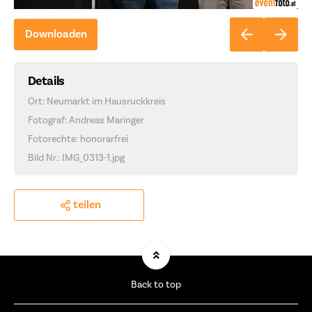
Downloaden
Details
Ort: Neumarkt im Hausruckkreis
Fotograf: Andreas Maringer
Fotorechte: honorarfrei
Bild Nr.: IMG_0313-1.jpg
teilen
Back to top