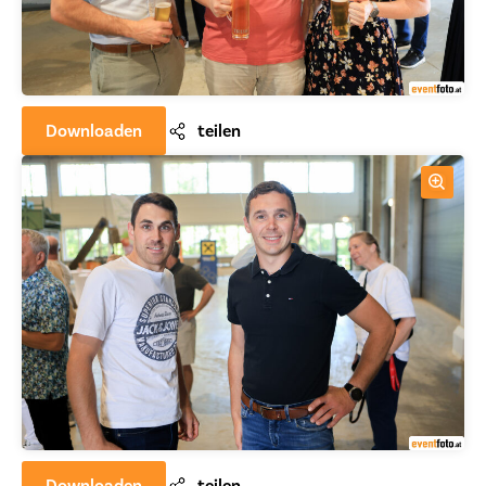
Downloaden
teilen
Downloaden
teilen