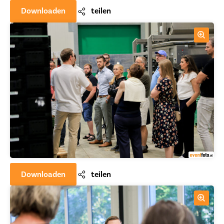
Downloaden
teilen
Downloaden
teilen