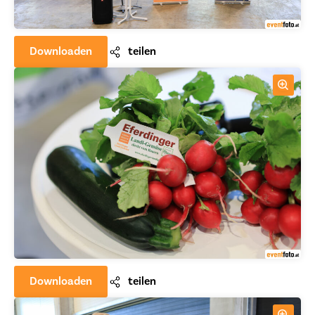
Downloaden
teilen
Downloaden
teilen