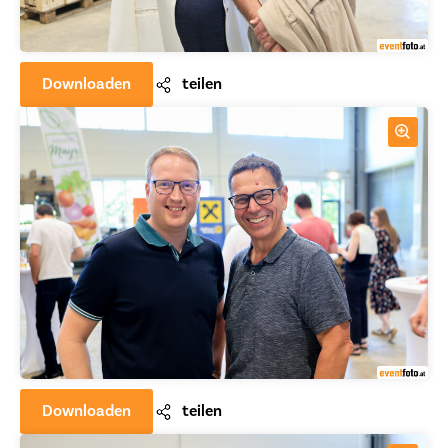
Downloaden
teilen
Downloaden
teilen