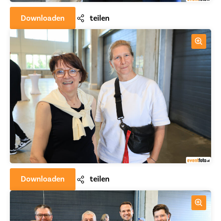
Downloaden
teilen
Downloaden
teilen