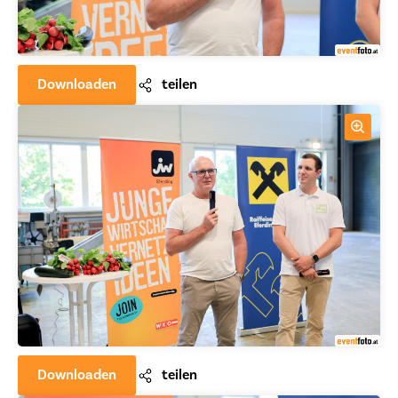
Downloaden
teilen
Downloaden
teilen