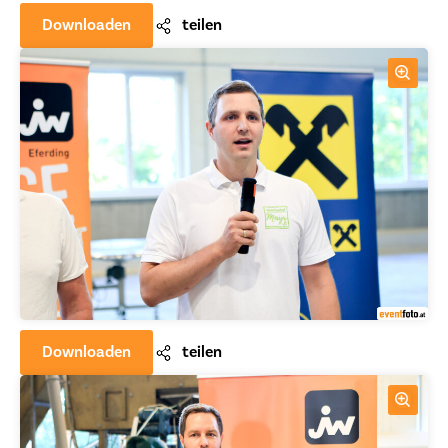
Downloaden
teilen
Downloaden
teilen