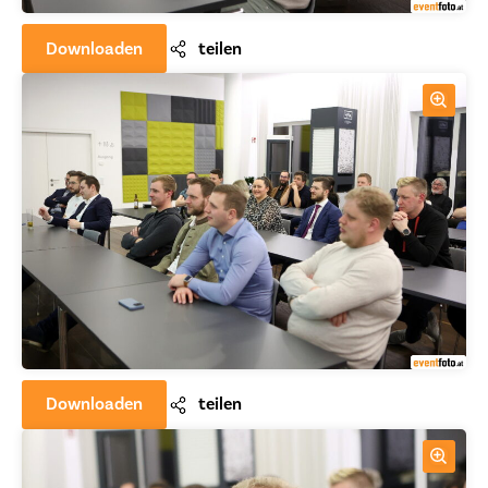
Downloaden
teilen
Downloaden
teilen