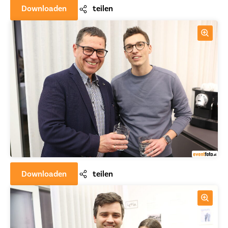
Downloaden
teilen
Downloaden
teilen