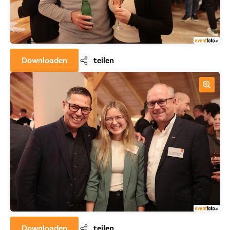
Downloaden
teilen
Downloaden
teilen