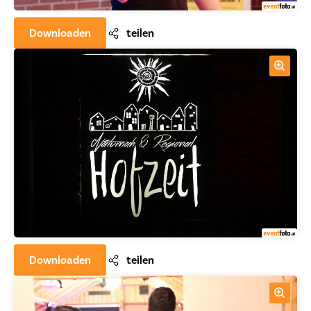
Downloaden
teilen
Downloaden
teilen