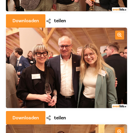
Downloaden
teilen
Downloaden
teilen