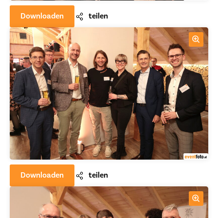
Downloaden
teilen
Downloaden
teilen