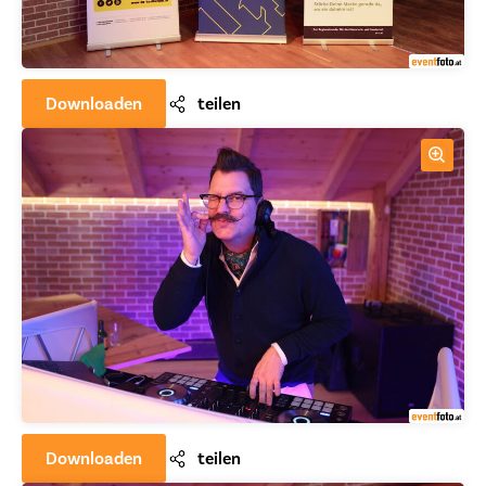
Downloaden
teilen
Downloaden
teilen