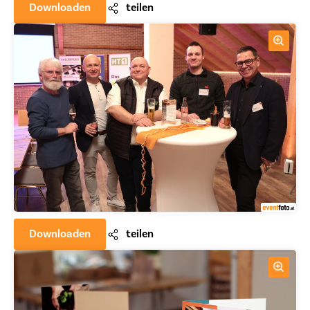
Downloaden
teilen
Downloaden
teilen