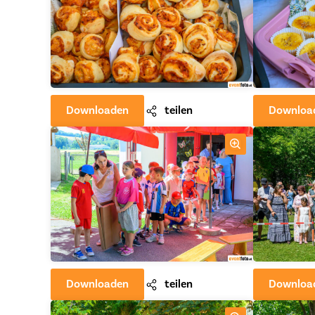
Downloaden
teilen
Downloa
Downloaden
teilen
Downloa