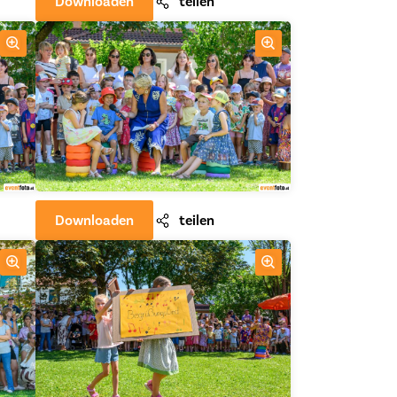
Downloaden
teilen
Downloaden
teilen