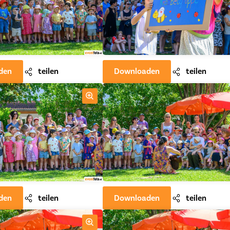
den
teilen
Downloaden
teilen
den
teilen
Downloaden
teilen