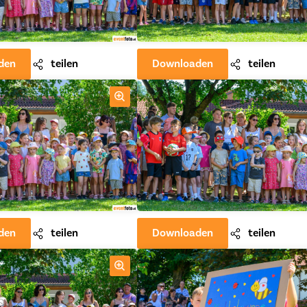
den
teilen
Downloaden
teilen
den
teilen
Downloaden
teilen