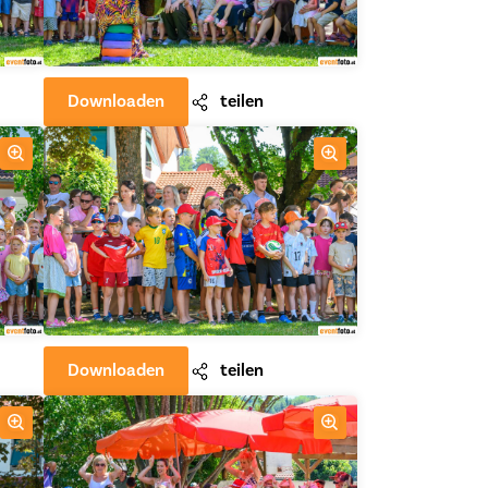
Downloaden
teilen
Downloaden
teilen