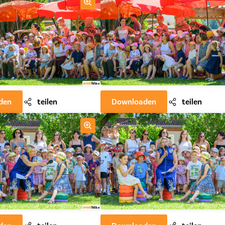
den
teilen
Downloaden
teilen