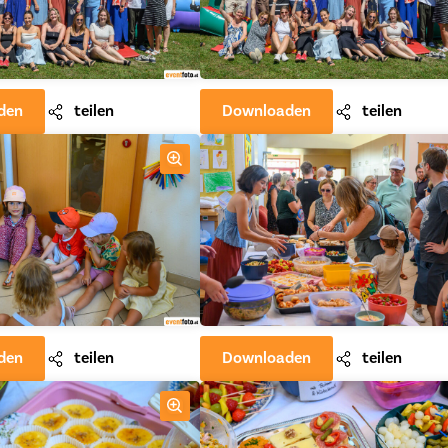
den
teilen
Downloaden
teilen
den
teilen
Downloaden
teilen