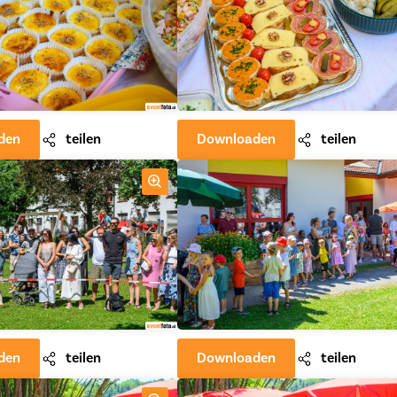
den
teilen
Downloaden
teilen
den
teilen
Downloaden
teilen