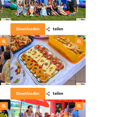
Downloaden
teilen
Downloaden
teilen