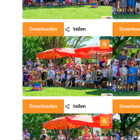
Downloaden
teilen
Downloa
Downloaden
teilen
Downloa