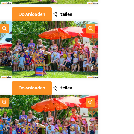
Downloaden
teilen
Downloaden
teilen