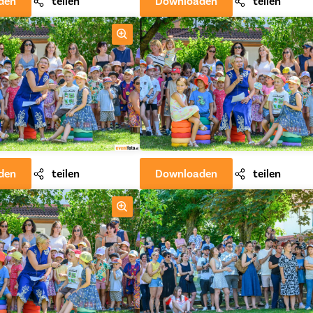
den
teilen
Downloaden
teilen
den
teilen
Downloaden
teilen