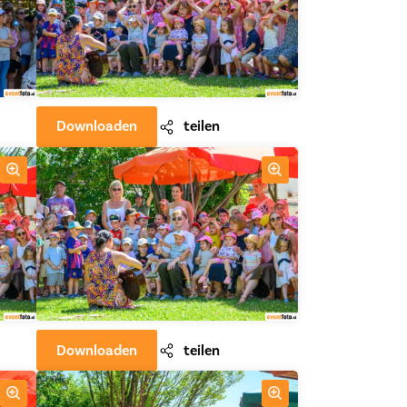
Downloaden
teilen
Downloaden
teilen