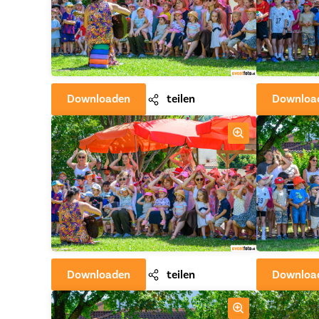
Downloaden
teilen
Downloa
Downloaden
teilen
Downloa