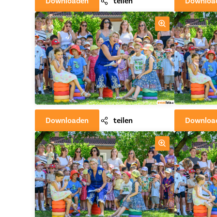
Downloaden
teilen
Downloa
Downloaden
teilen
Downloa