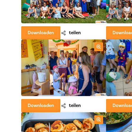
Downloaden
teilen
Downloa
Downloaden
teilen
Downloa