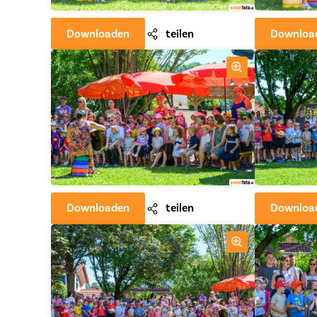
Downloaden
teilen
Downloa
Downloaden
teilen
Downloa