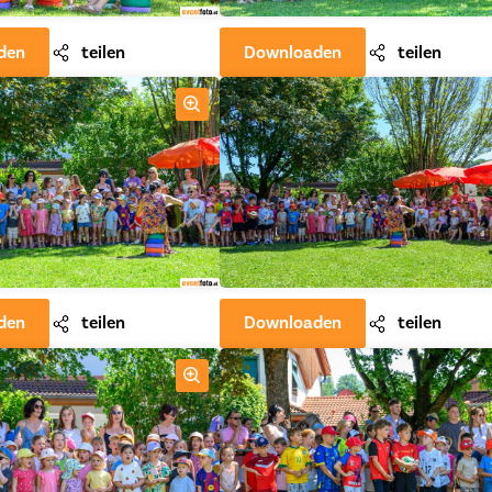
den
teilen
Downloaden
teilen
den
teilen
Downloaden
teilen