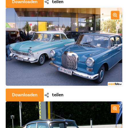
Downloaden
teilen
Downloaden
teilen