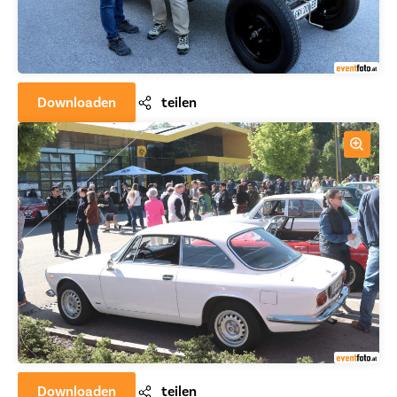
Downloaden
teilen
Downloaden
teilen