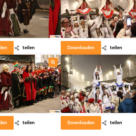
den
teilen
Downloaden
teilen
den
teilen
Downloaden
teilen