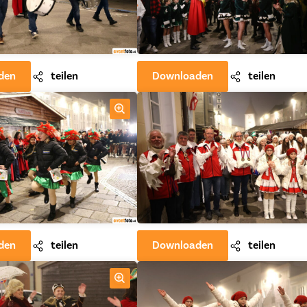
den
teilen
Downloaden
teilen
den
teilen
Downloaden
teilen