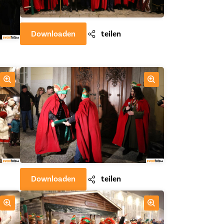
Downloaden
teilen
Downloaden
teilen