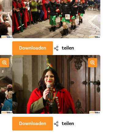
Downloaden
teilen
Downloaden
teilen