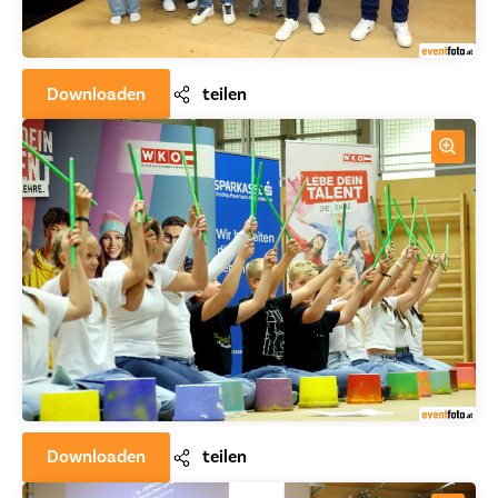
Downloaden
teilen
Downloaden
teilen