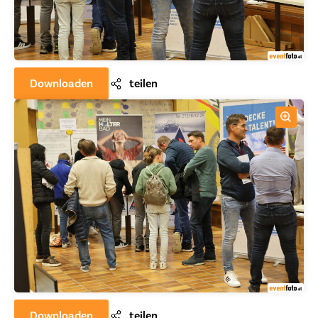
Downloaden
teilen
Downloaden
teilen