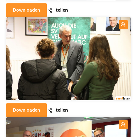
Downloaden
teilen
Downloaden
teilen