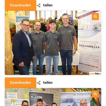
Downloaden
teilen
Downloaden
teilen