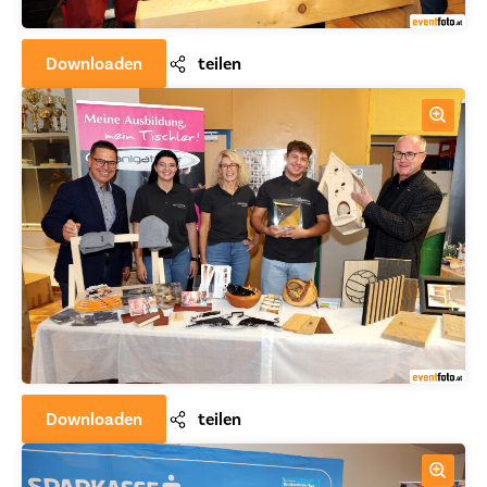
Downloaden
teilen
Downloaden
teilen