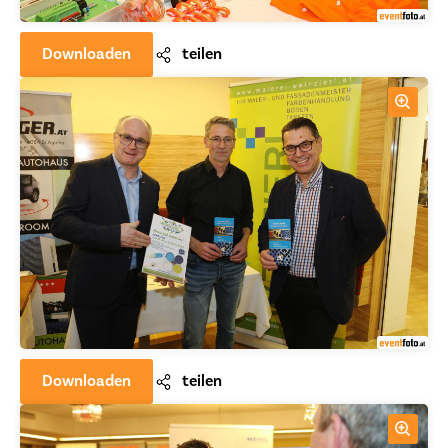
Downloaden
teilen
Downloaden
teilen