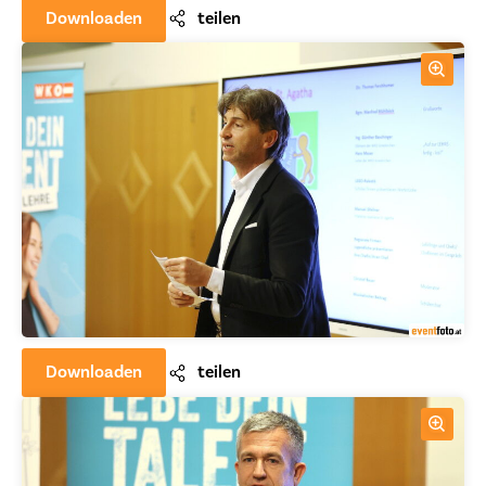
Downloaden
teilen
Downloaden
teilen