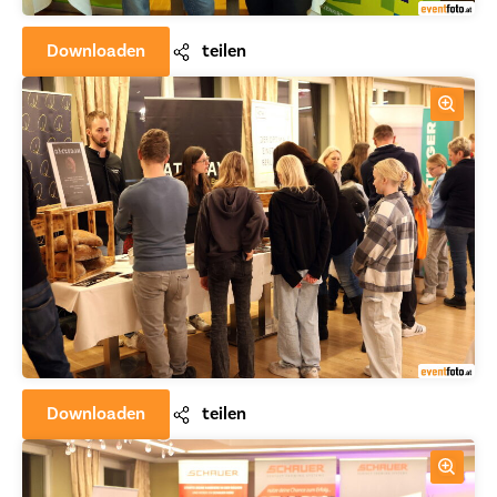
Downloaden
teilen
Downloaden
teilen