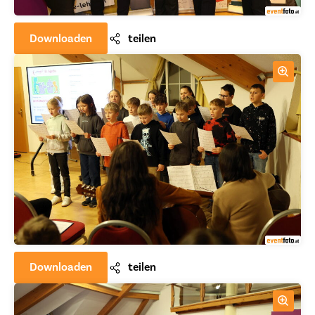
Downloaden
teilen
Downloaden
teilen