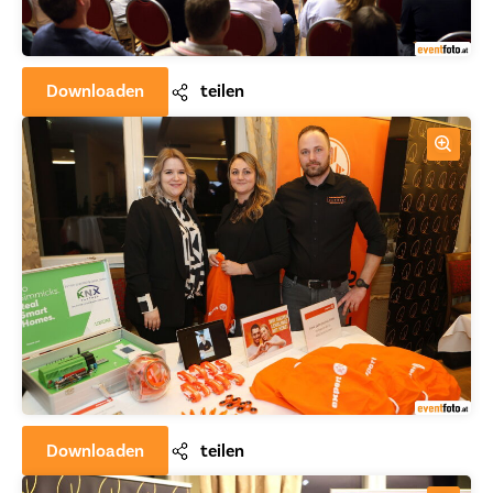
Downloaden
teilen
Downloaden
teilen