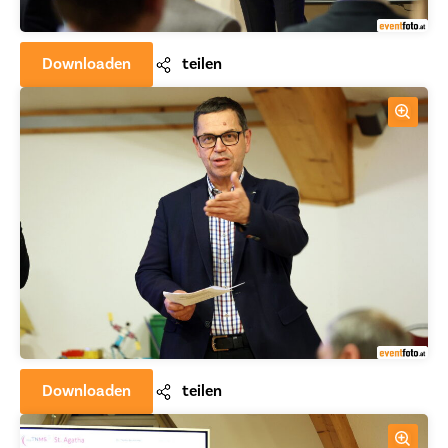
Downloaden
teilen
Downloaden
teilen