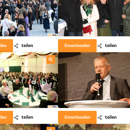
den
teilen
Downloaden
teilen
den
teilen
Downloaden
teilen