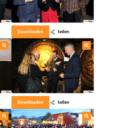
Downloaden
teilen
Downloaden
teilen