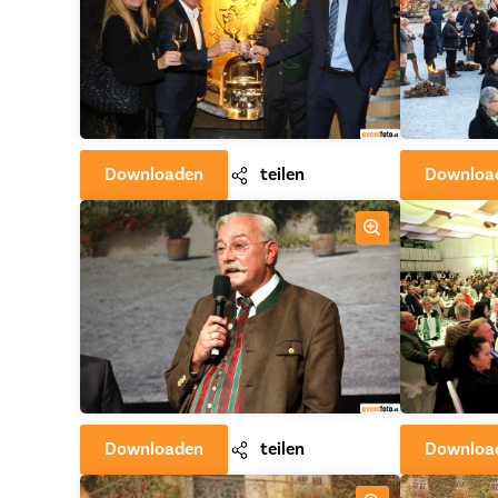
Downloaden
teilen
Downloa
Downloaden
teilen
Downloa