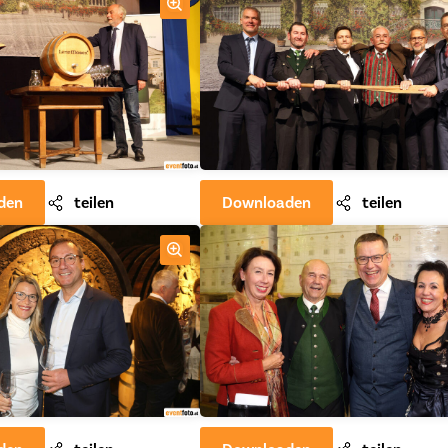
den
teilen
Downloaden
teilen