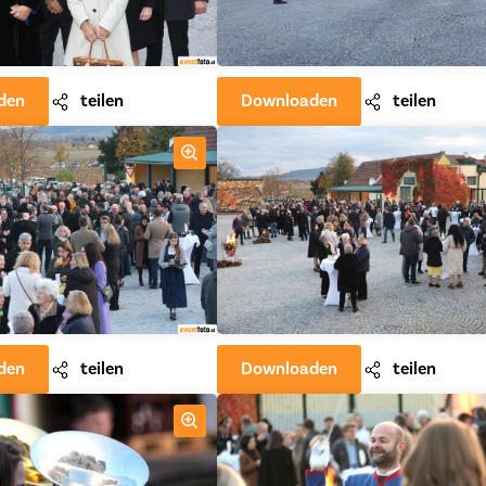
den
teilen
Downloaden
teilen
den
teilen
Downloaden
teilen