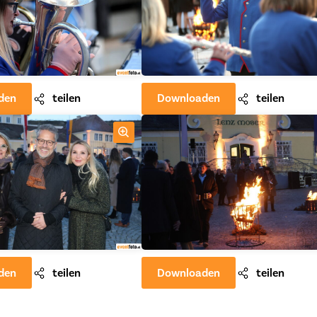
den
teilen
Downloaden
teilen
den
teilen
Downloaden
teilen