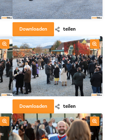
Downloaden
teilen
Downloaden
teilen