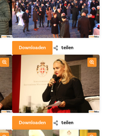
Downloaden
teilen
Downloaden
teilen