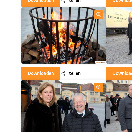
Downloaden
teilen
Downloa
Downloaden
teilen
Downloa