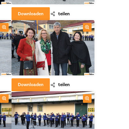
Downloaden
teilen
Downloaden
teilen