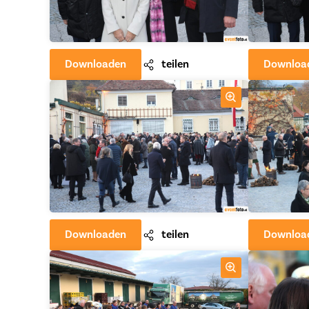
Downloaden
teilen
Downloa
Downloaden
teilen
Downloa