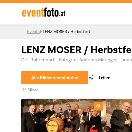
Skip to content
Events
LENZ MOSER / Herbstfest
LENZ MOSER / Herbstfe
Ort: Rohrendorf
Fotograf: Andreas Maringer
honor
Alle Bilder downloaden
teilen
113 Bilder