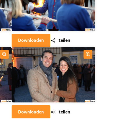
Downloaden
teilen
Downloaden
teilen