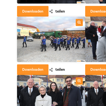
Downloaden
teilen
Downloa
Downloaden
teilen
Downloa