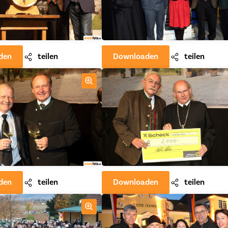
den
teilen
Downloaden
teilen
den
teilen
Downloaden
teilen