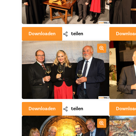
Downloaden
teilen
Downloa
Downloaden
teilen
Downloa