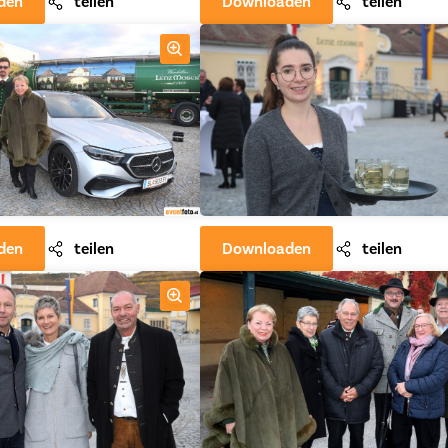
den
teilen
Downloaden
teilen
den
teilen
Downloaden
teilen