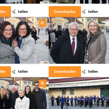
den
teilen
Downloaden
teilen
den
teilen
Downloaden
teilen