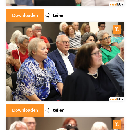
Downloaden
teilen
Downloaden
teilen