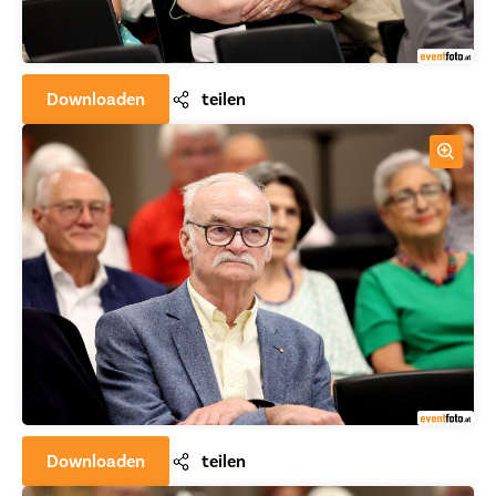
Downloaden
teilen
Downloaden
teilen