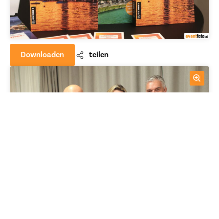
Downloaden
teilen
Downloaden
teilen