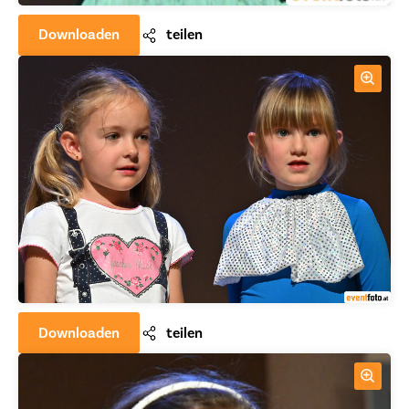
Downloaden
teilen
Downloaden
teilen