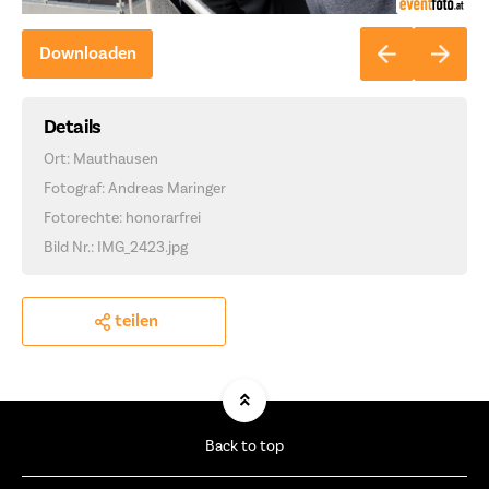
Downloaden
Details
Ort: Mauthausen
Fotograf: Andreas Maringer
Fotorechte: honorarfrei
Bild Nr.: IMG_2423.jpg
teilen
Back to top