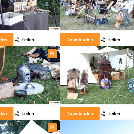
den
teilen
Downloaden
teilen
den
teilen
Downloaden
teilen