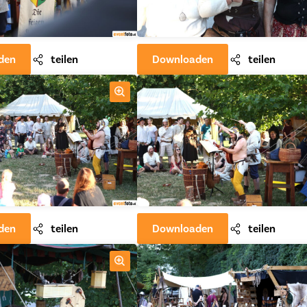
den
teilen
Downloaden
teilen
den
teilen
Downloaden
teilen