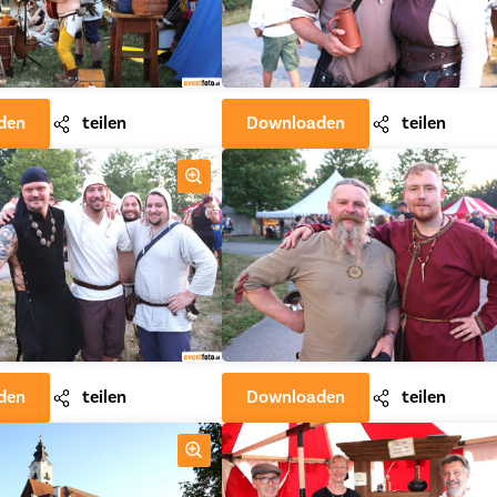
den
teilen
Downloaden
teilen
den
teilen
Downloaden
teilen