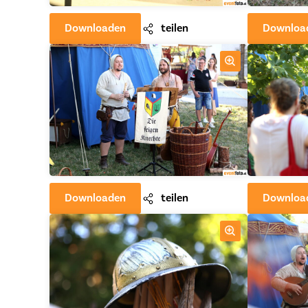
Downloaden
teilen
Downloa
Downloaden
teilen
Downloa