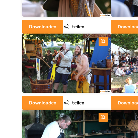
Downloaden
teilen
Downloa
Downloaden
teilen
Downloa