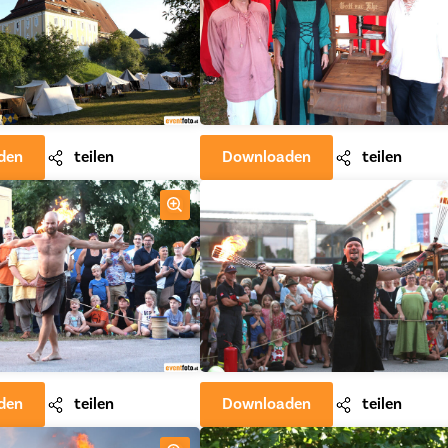
den
teilen
Downloaden
teilen
den
teilen
Downloaden
teilen