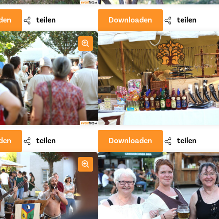
den
teilen
Downloaden
teilen
den
teilen
Downloaden
teilen