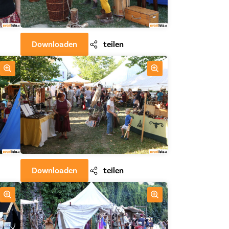
Downloaden
teilen
Downloaden
teilen