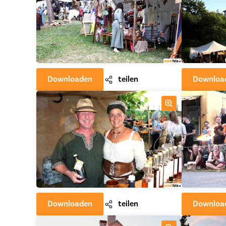
Downloaden
teilen
Downloa
Downloaden
teilen
Downloa