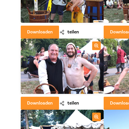
Downloaden
teilen
Downloa
Downloaden
teilen
Downloa