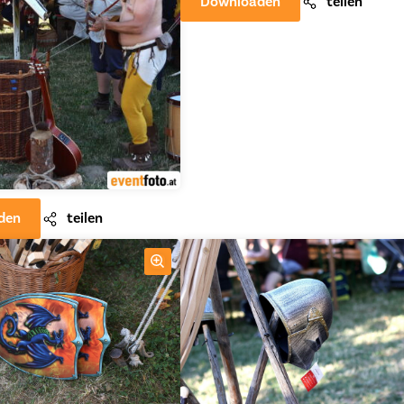
Downloaden
teilen
den
teilen