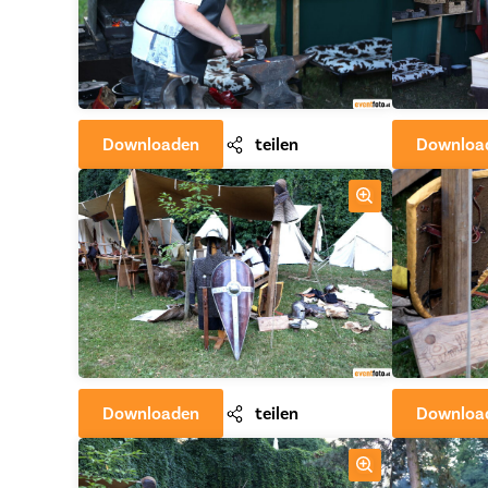
Downloaden
teilen
Downloa
Downloaden
teilen
Downloa