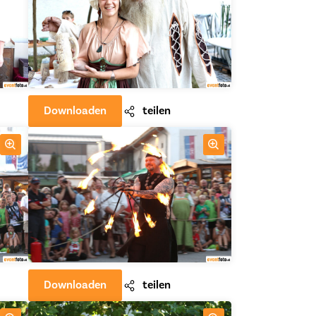
Downloaden
teilen
Downloaden
teilen