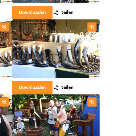
Downloaden
teilen
Downloaden
teilen