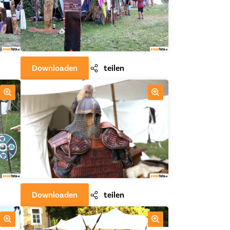
Downloaden
teilen
Downloaden
teilen