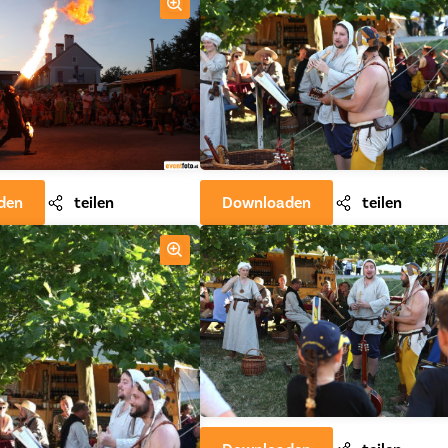
den
teilen
Downloaden
teilen