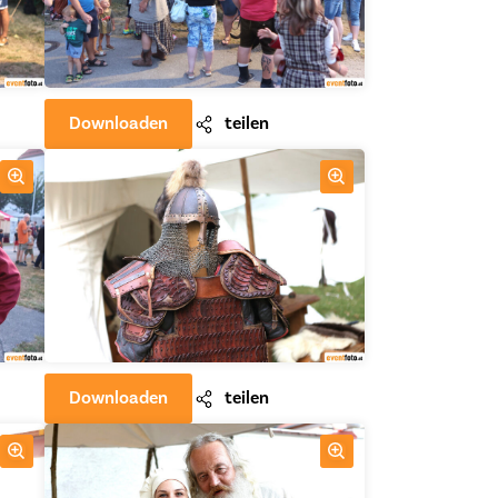
Downloaden
teilen
Downloaden
teilen