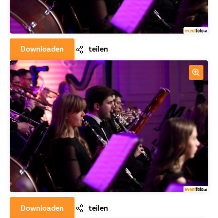
Downloaden
teilen
Downloaden
teilen