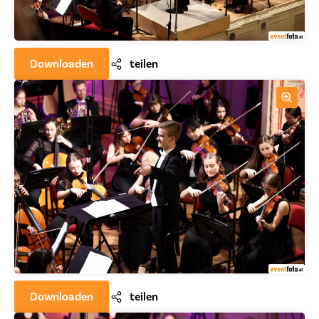
Downloaden
teilen
Downloaden
teilen