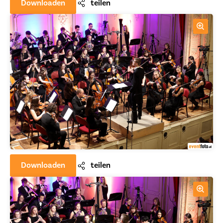
Downloaden
teilen
Downloaden
teilen