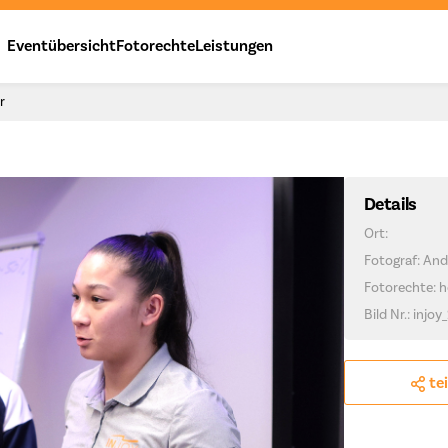
Eventübersicht
Fotorechte
Leistungen
r
Details
Ort:
Fotograf: And
Fotorechte: h
Bild Nr.: injoy
te