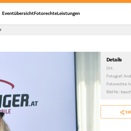
Eventübersicht
Fotorechte
Leistungen
r
Details
Ort:
Fotograf: And
Fotorechte: h
Bild Nr.: basc
te