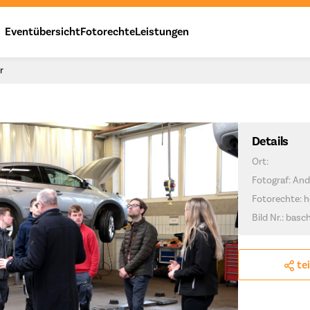
Eventübersicht
Fotorechte
Leistungen
r
Details
Ort:
Fotograf: And
Fotorechte: h
Bild Nr.: basc
te