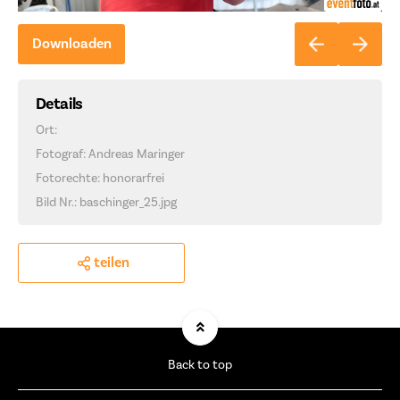
Downloaden
Details
Ort:
Fotograf: Andreas Maringer
Fotorechte: honorarfrei
Bild Nr.: baschinger_25.jpg
teilen
Back to top