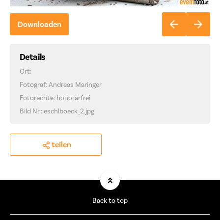
Downloaden
Details
Ort:
Fotograf: Andreas Maringer
Fotorechte: honorarfrei
Bild Nr.: eschlboeck_2.jpg
teilen
Back to top