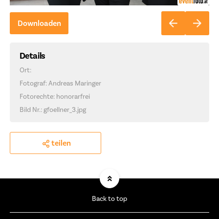
Downloaden
Details
Ort:
Fotograf: Andreas Maringer
Fotorechte: honorarfrei
Bild Nr.: gfoellner_3.jpg
teilen
Back to top