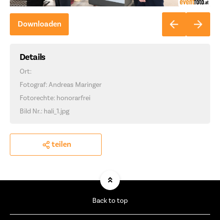
Downloaden
Details
Ort:
Fotograf: Andreas Maringer
Fotorechte: honorarfrei
Bild Nr.: hali_1.jpg
teilen
Back to top