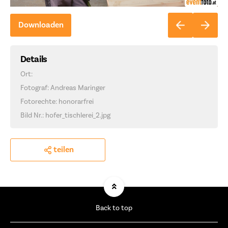
Downloaden
Details
Ort:
Fotograf: Andreas Maringer
Fotorechte: honorarfrei
Bild Nr.: hofer_tischlerei_2.jpg
teilen
Back to top