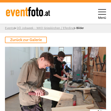
Menü
Skip to content
Events
OÖ Jobweek – WKO Grieskirchen / Eferding
Bilder
Zurück zur Galerie