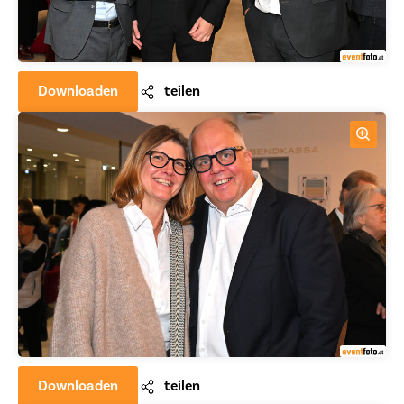
Downloaden
teilen
Downloaden
teilen