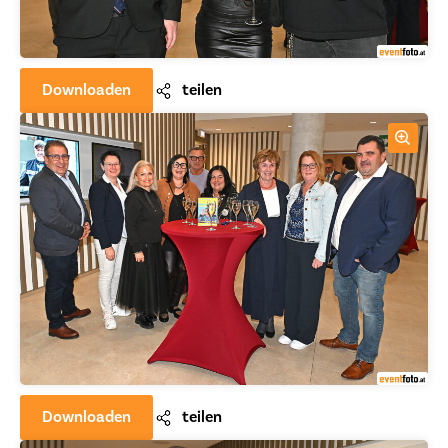
Downloaden
teilen
Downloaden
teilen