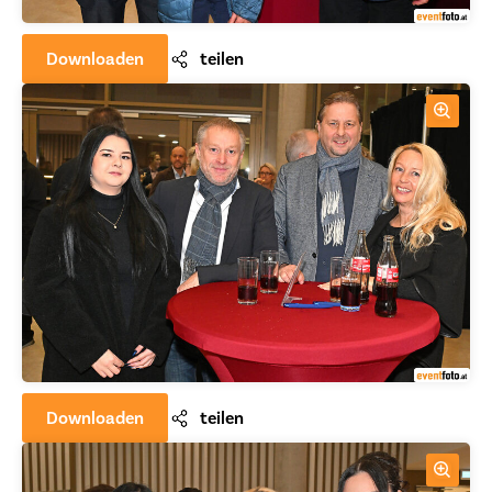
Downloaden
teilen
Downloaden
teilen