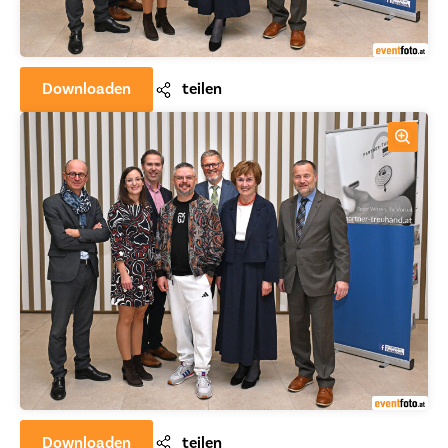
Downloaden
teilen
Downloaden
teilen