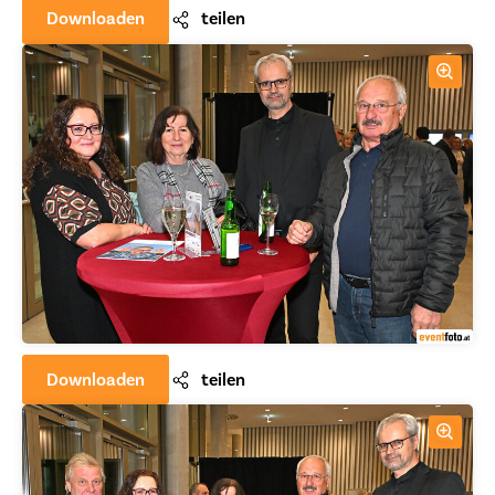
Downloaden
teilen
Downloaden
teilen