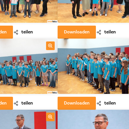
den
teilen
Downloaden
teilen
den
teilen
Downloaden
teilen