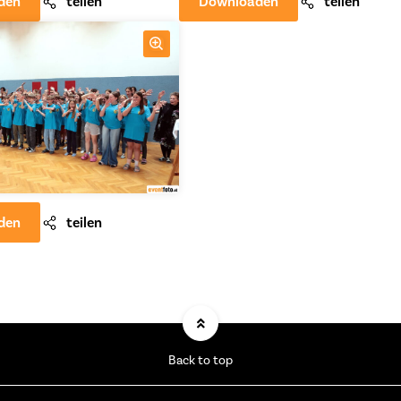
den
teilen
Downloaden
teilen
den
teilen
Back to top