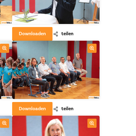
Downloaden
teilen
Downloaden
teilen