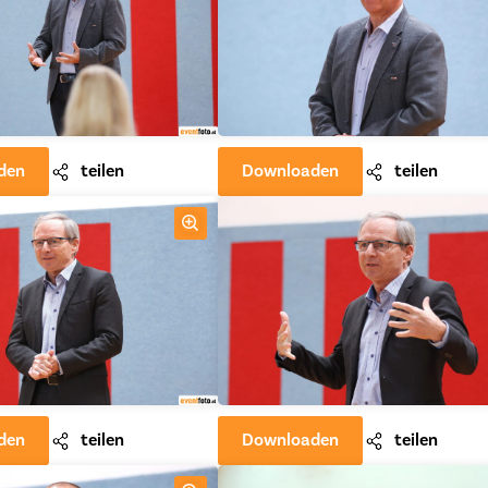
den
teilen
Downloaden
teilen
den
teilen
Downloaden
teilen