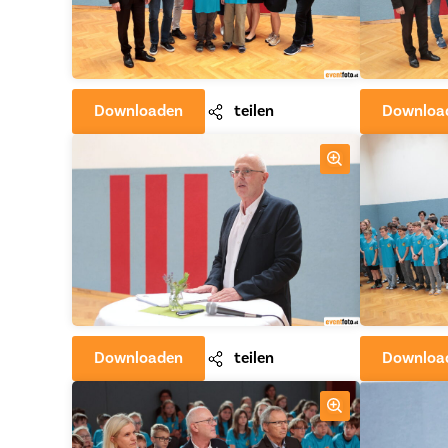
Downloaden
teilen
Downloa
Downloaden
teilen
Downloa