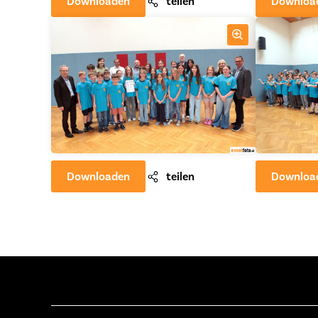
Downloaden
teilen
Downloa
Downloaden
teilen
Downloa