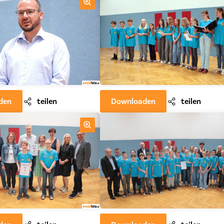
den
teilen
Downloaden
teilen