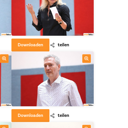
Downloaden
teilen
Downloaden
teilen