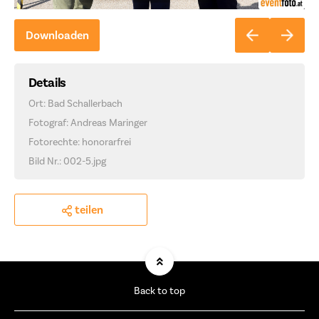
Downloaden
Details
Ort: Bad Schallerbach
Fotograf: Andreas Maringer
Fotorechte: honorarfrei
Bild Nr.: 002-5.jpg
teilen
Back to top