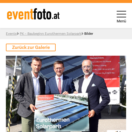
Menü
Skip to content
Events
PK – Baubeginn Eurothermen Solarpark
Bilder
Zurück zur Galerie