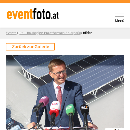
Menü
Skip to content
Events
PK – Baubeginn Eurothermen Solarpark
Bilder
Zurück zur Galerie