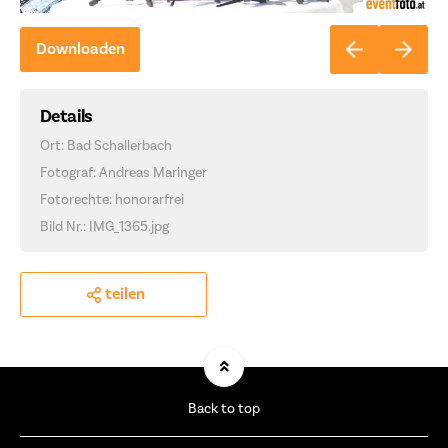
Downloaden
Details
Ort: Bad Schallerbach
Fotograf: Andreas Maringer
Fotorechte: honorarfrei
Bild Nr.: IMG_1365.jpg
teilen
Back to top