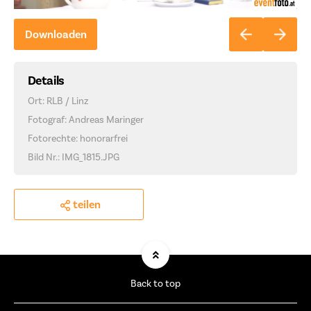
Downloaden
Details
Ort: RLB / Linz
Fotograf: Andreas Maringer
Fotorechte: honorarfrei
Bild Nr.: IMG_1815.JPG
teilen
Back to top