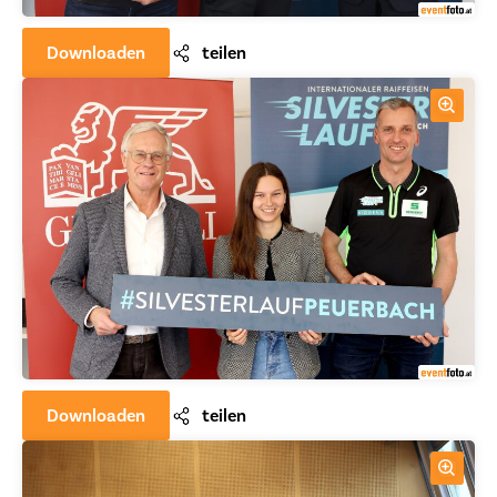
Downloaden
teilen
Downloaden
teilen