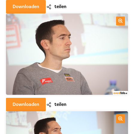
Downloaden
teilen
Downloaden
teilen