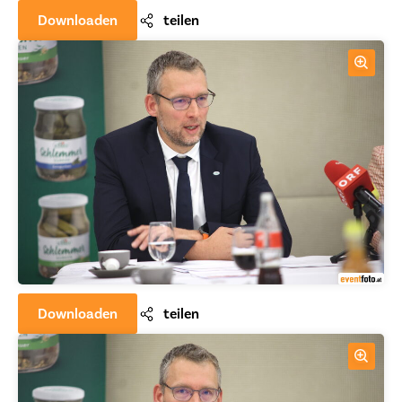
Downloaden
teilen
Downloaden
teilen