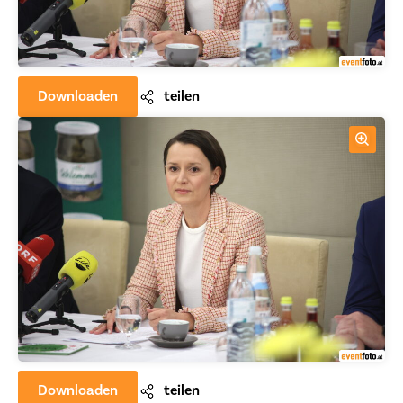
Downloaden
teilen
Downloaden
teilen