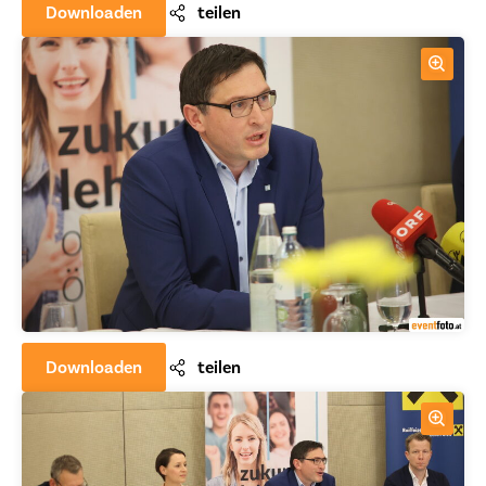
Downloaden
teilen
Downloaden
teilen