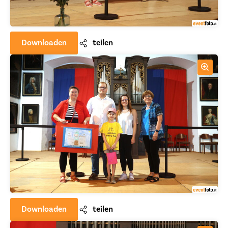
Downloaden
teilen
Downloaden
teilen