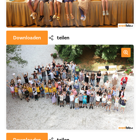
Astrid Zehetmair, STR Ing. Sebastian Illibauer, Karin
Maria Hehenberger von der Künstlergilde Eferding, Dir.
aD Gabriele Porod, Museumsleiter Alexander Friedrich
BEd und Mag. Birgit Rauscher vom Stadtmarketing
Downloaden
teilen
waren begeistern von der Qualität der eingereichten
Bilder. Dass so viel kreatives Potenzial in den
Eferdinger Schulen vorhanden ist, darauf können die
Kinder und Lehrkräfte sehr stolz sein. Es ist auch
aufgefallen, dass so vielfältige und unterschiedliche
Bilder entstanden sind, die auf ihre Art und Weise ganz
etwas Besonderes waren. Das machte die Auswahl
wirklich schwierig. Die Direktorinnen der Volksschule
Nord und Süd freuten sich für ihre SchülerInnen mit
und auch die NMS Nord konnte viele tolle Preise holen.
Downloaden
teilen