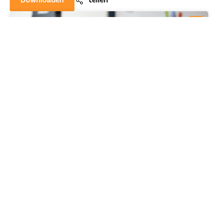
Downloaden
teilen
Downloaden
teilen