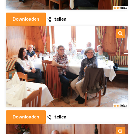
Downloaden
teilen
Downloaden
teilen