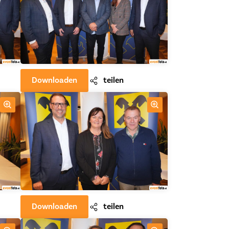
Downloaden
teilen
Downloaden
teilen