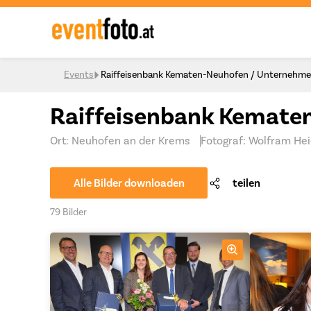
Skip to content
Events
Raiffeisenbank Kematen-Neuhofen / Unternehm
Raiffeisenbank Kemate
Ort: Neuhofen an der Krems
Fotograf: Wolfram He
Alle Bilder downloaden
teilen
79 Bilder