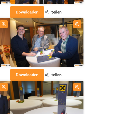
Downloaden
teilen
Downloaden
teilen