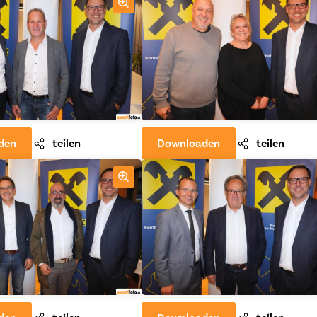
den
teilen
Downloaden
teilen