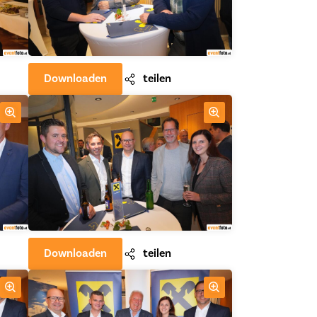
Downloaden
teilen
Downloaden
teilen