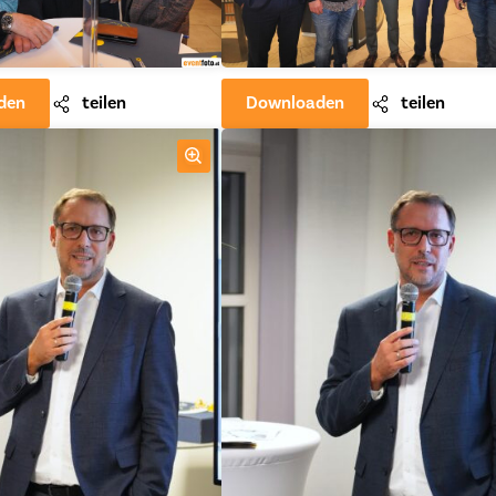
den
teilen
Downloaden
teilen