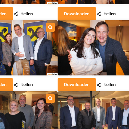
den
teilen
Downloaden
teilen
den
teilen
Downloaden
teilen