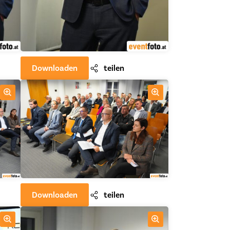
Downloaden
teilen
Downloaden
teilen