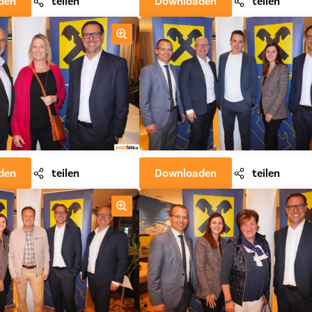
den
teilen
Downloaden
teilen
den
teilen
Downloaden
teilen