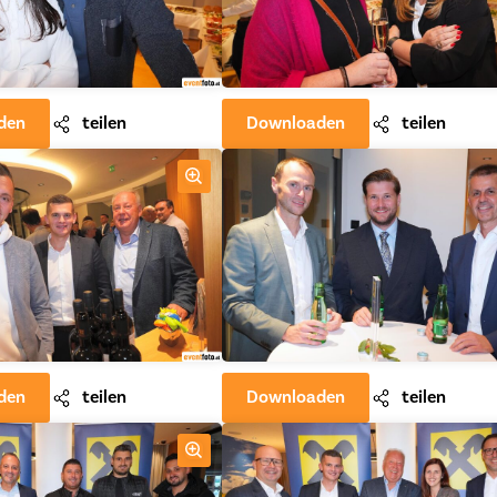
den
teilen
Downloaden
teilen
den
teilen
Downloaden
teilen