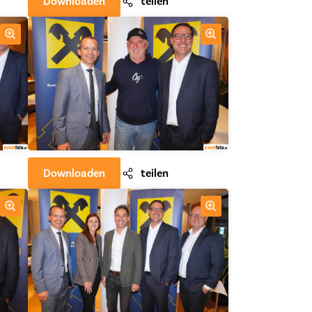
Downloaden
teilen
Downloaden
teilen