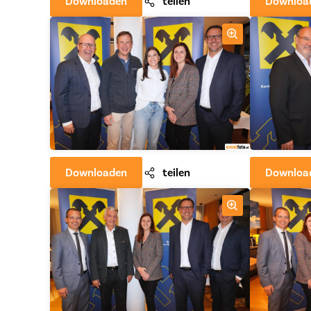
Downloaden
teilen
Downloa
Downloaden
teilen
Downloa