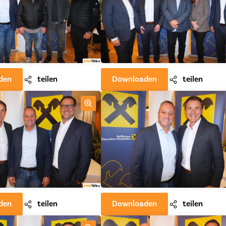
den
teilen
Downloaden
teilen
den
teilen
Downloaden
teilen