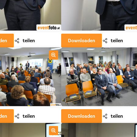
den
teilen
Downloaden
teilen
den
teilen
Downloaden
teilen