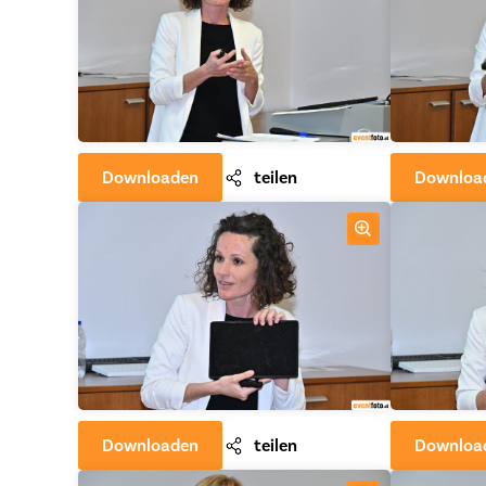
Downloaden
teilen
Downloa
Downloaden
teilen
Downloa