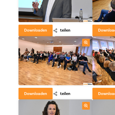
Downloaden
teilen
Downloa
Downloaden
teilen
Downloa