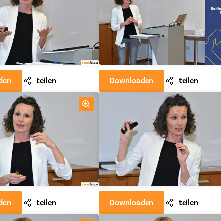
den
teilen
Downloaden
teilen
den
teilen
Downloaden
teilen