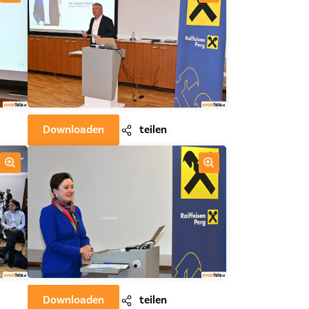
Downloaden
teilen
Downloaden
teilen