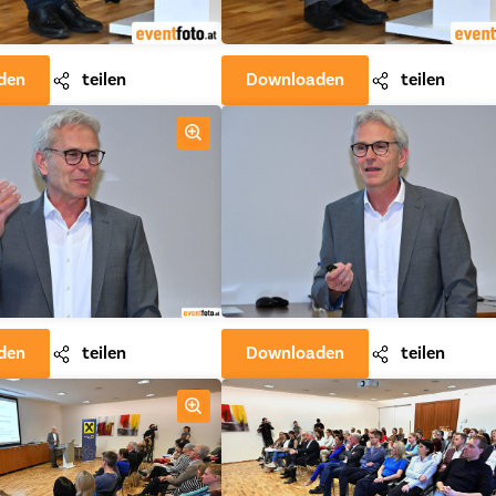
den
teilen
Downloaden
teilen
den
teilen
Downloaden
teilen