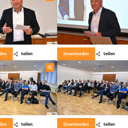
den
teilen
Downloaden
teilen
den
teilen
Downloaden
teilen