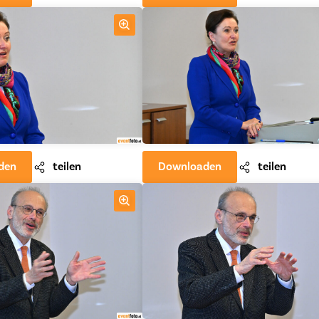
den
teilen
Downloaden
teilen