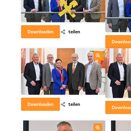
Downloaden
teilen
Downloa
Downloaden
teilen
Downloa