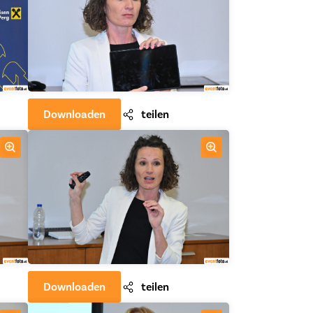
Downloaden
teilen
Downloaden
teilen