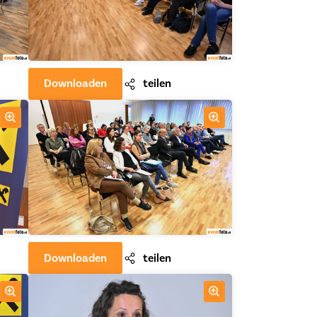
Downloaden
teilen
Downloaden
teilen