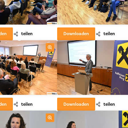
den
teilen
Downloaden
teilen
den
teilen
Downloaden
teilen