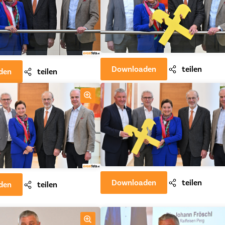
Downloaden
teilen
den
teilen
Downloaden
teilen
den
teilen