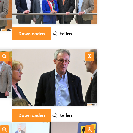
Downloaden
teilen
Downloaden
teilen