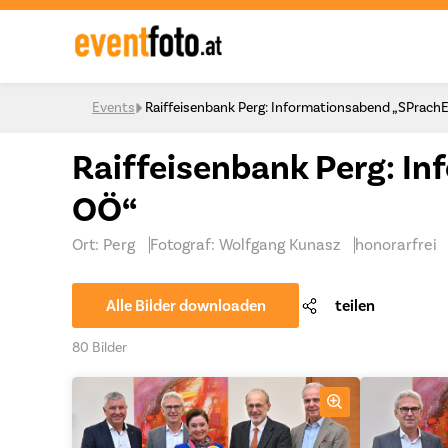
Skip to content
Events
Raiffeisenbank Perg: Informationsabend „SPrach
Raiffeisenbank Perg: I
OÖ“
Ort: Perg
Fotograf: Wolfgang Kunasz
honorarfrei
Alle Bilder downloaden
teilen
80 Bilder