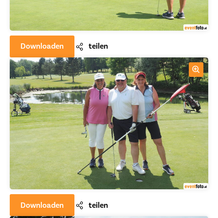
Downloaden
teilen
Downloaden
teilen