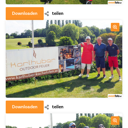
Downloaden
teilen
Downloaden
teilen