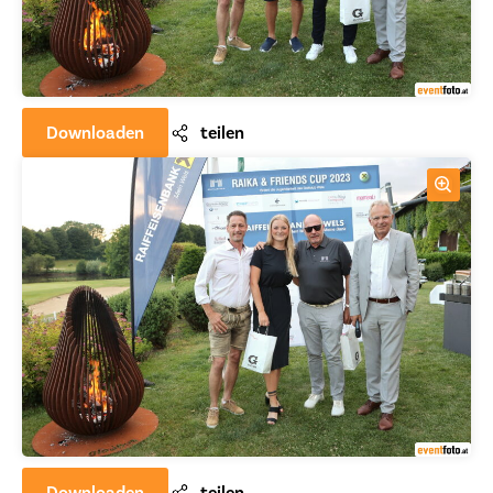
Downloaden
teilen
Downloaden
teilen