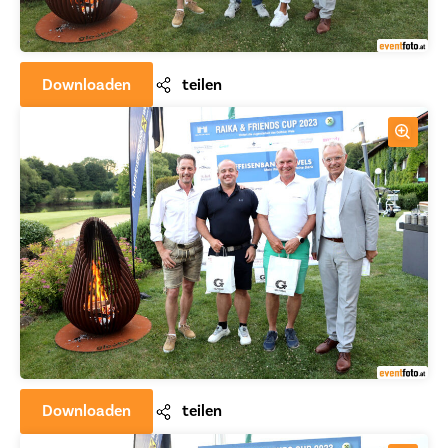
Downloaden
teilen
Downloaden
teilen