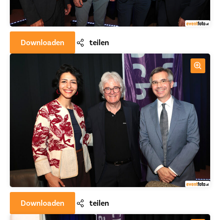
Downloaden
teilen
Downloaden
teilen