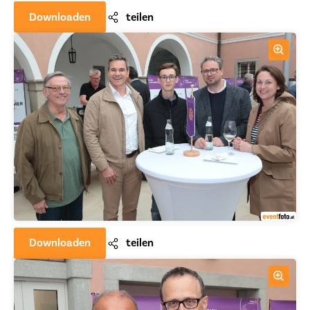
Downloaden
teilen
Downloaden
teilen