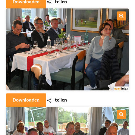
Downloaden
teilen
Downloaden
teilen