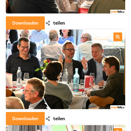
Downloaden
teilen
Downloaden
teilen