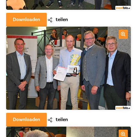
Downloaden
teilen
Downloaden
teilen