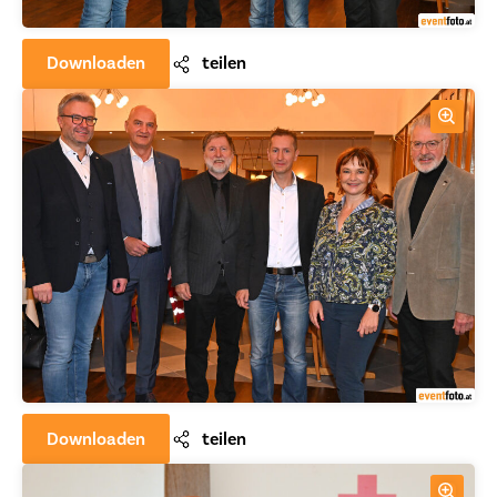
Downloaden
teilen
Downloaden
teilen