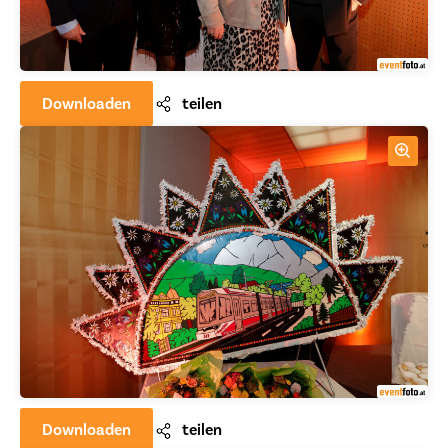
Downloaden
teilen
Downloaden
teilen