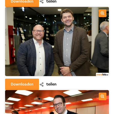
Downloaden
teilen
Downloaden
teilen