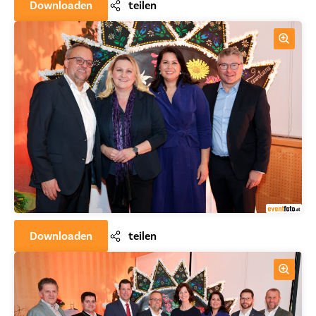
Downloaden
teilen
Downloaden
teilen