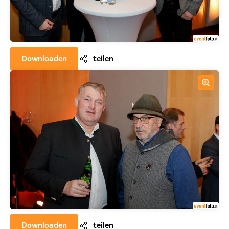
Downloaden
teilen
Downloaden
teilen