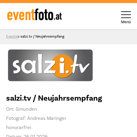
Menü
Skip to content
Events
salzi.tv / Neujahrsempfang
salzi.tv / Neujahrsempfang
Ort: Gmunden
Fotograf: Andreas Maringer
honorarfrei
Datum: 26.01.2026