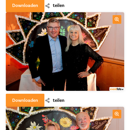
Downloaden
teilen
Downloaden
teilen