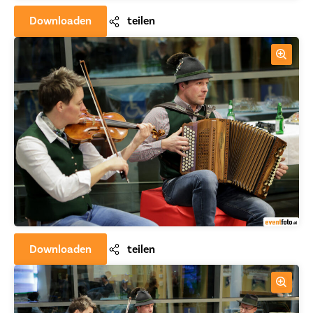
Downloaden
teilen
Downloaden
teilen