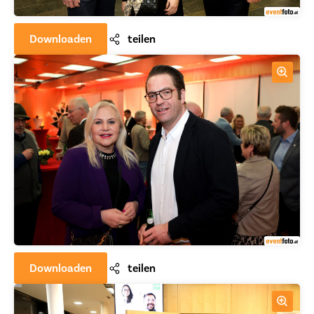
Downloaden
teilen
Downloaden
teilen