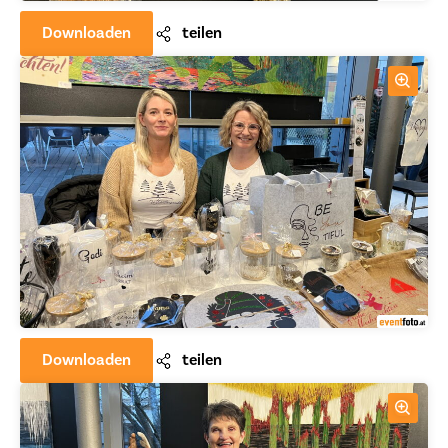
Downloaden
teilen
Downloaden
teilen