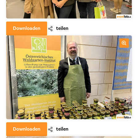
Downloaden
teilen
Downloaden
teilen