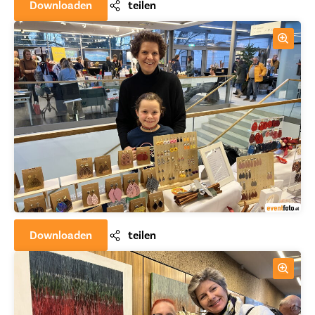
Downloaden
teilen
Downloaden
teilen