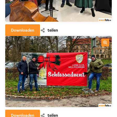
Downloaden
teilen
Downloaden
teilen