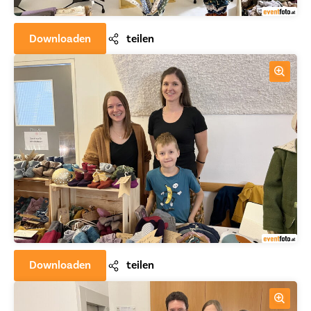
Downloaden
teilen
Downloaden
teilen