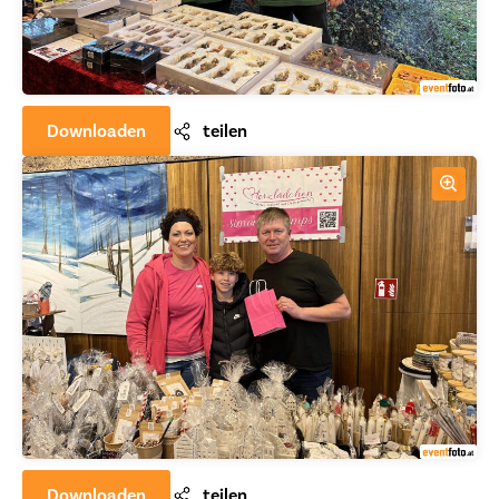
Downloaden
teilen
Downloaden
teilen