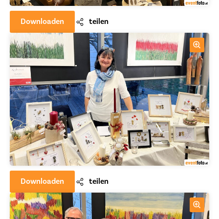
Downloaden
teilen
Downloaden
teilen