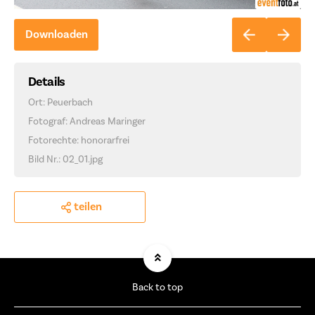
Downloaden
Details
Ort: Peuerbach
Fotograf: Andreas Maringer
Fotorechte: honorarfrei
Bild Nr.: 02_01.jpg
teilen
Back to top