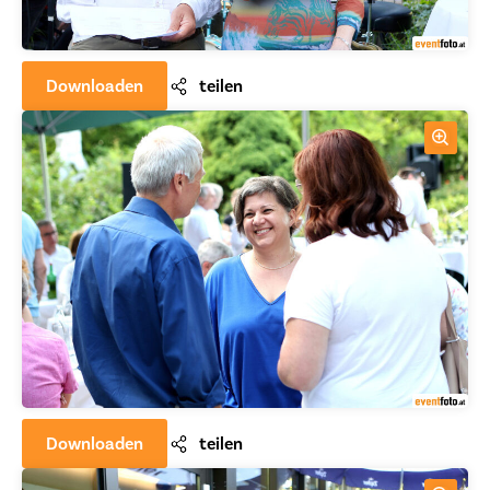
Downloaden
teilen
Downloaden
teilen