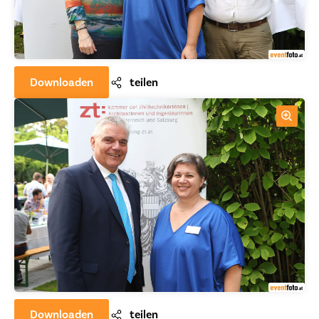
Downloaden
teilen
Downloaden
teilen