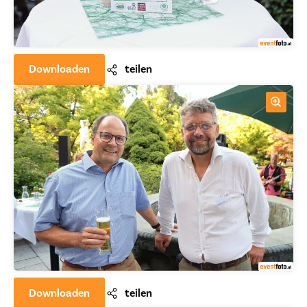
Downloaden
teilen
Downloaden
teilen