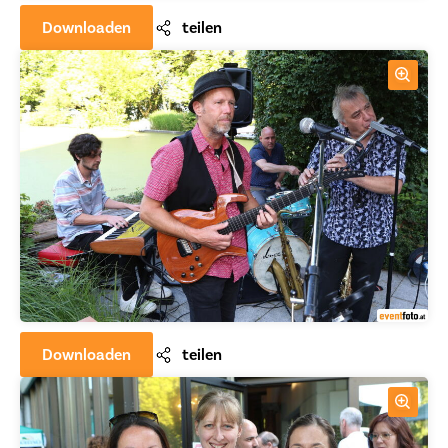
Downloaden
teilen
Downloaden
teilen