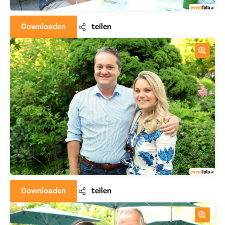
Downloaden
teilen
Downloaden
teilen